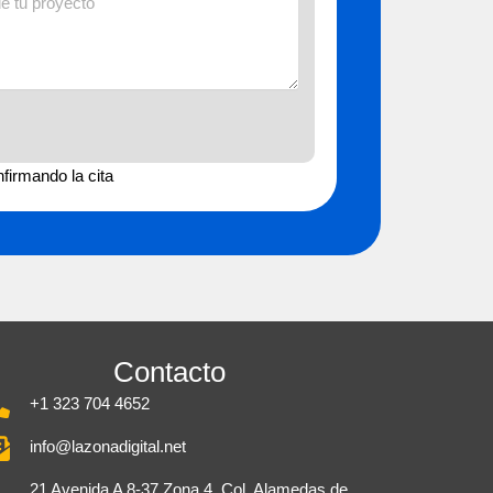
firmando la cita
Contacto
+1 323 704 4652
info@lazonadigital.net
21 Avenida A 8-37 Zona 4, Col. Alamedas de