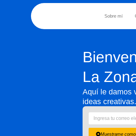
Sobre mí
Bienven
La Zona
Aquí le damos v
ideas creativas
Muestrame como