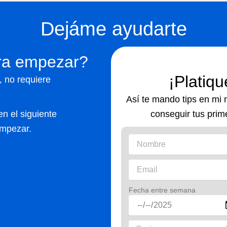
Dejáme ayudarte
ara empezar?
¡Platiq
, no requiere
Así te mando tips en mi
n el siguiente
conseguir tus prime
empezar.
Fecha entre semana