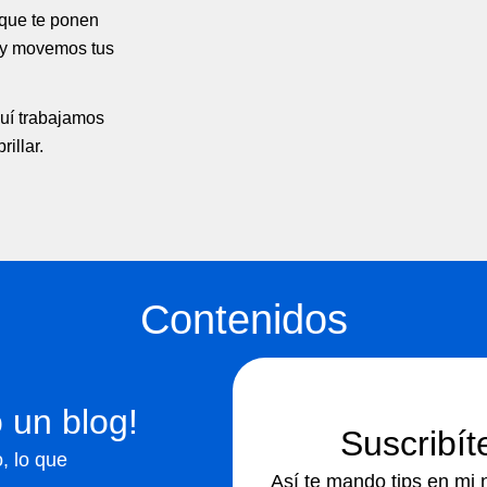
 que te ponen
 y movemos tus
quí trabajamos
illar.
Contenidos
 un blog!
Suscribít
, lo que
Así te mando tips en mi 